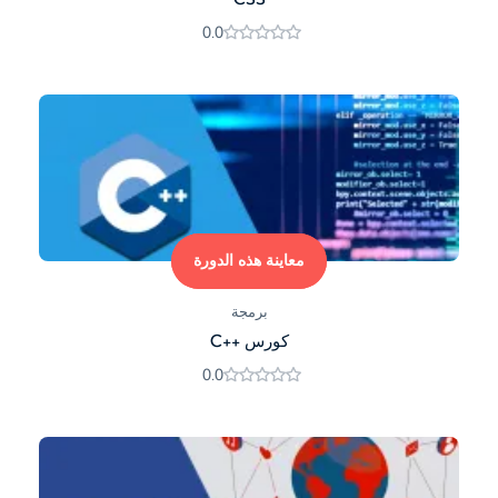
0.0
معاينة هذه الدورة
برمجة
كورس ++C
0.0