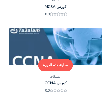
الشبكات
كورس MCSA
0.0
معاينة هذه الدورة
الشبكات
كورس CCNA
0.0