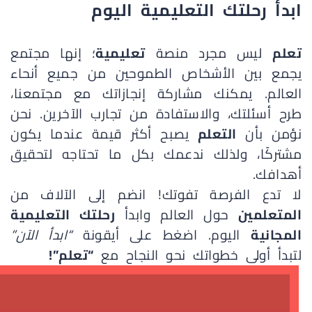
ابدأ رحلتك
التعليمية
اليوم
تعلم
ليس مجرد منصة
تعليمية
؛ إنها مجتمع
يجمع بين الأشخاص الطموحين من جميع أنحاء
العالم. يمكنك مشاركة إنجازاتك مع مجتمعنا،
طرح أسئلتك، والاستفادة من تجارب الآخرين. نحن
نؤمن بأن
التعلم
يصبح أكثر قيمة عندما يكون
مشتركًا، ولذلك ندعمك بكل ما تحتاجه لتحقيق
أهدافك.
لا تدع الفرصة تفوتك! انضم إلى الآلاف من
المتعلمين
حول العالم وابدأ
رحلتك التعليمية
المجانية
اليوم. اضغط على أيقونة
“ابدأ الآن”
لتبدأ أولى خطواتك نحو النجاح مع
“تعلم”!