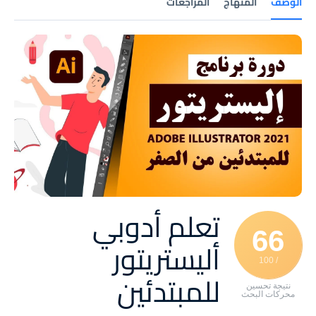
الوصف
المنهاج
المراجعات
تعلم أدوبي
66
أليستريتور
/ 100
للمبتدئين
نتيجة تحسين
محركات البحث