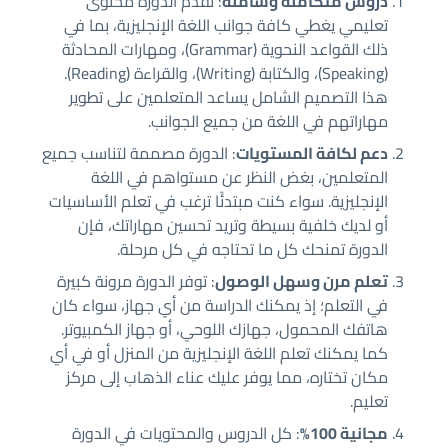
دروس متكاملة وشاملة
: تقدم الدورة محتوى
تعليمي يغطي كافة جوانب اللغة الإنجليزية، بما في
ذلك القواعد النحوية (Grammar)، ومهارات المحادثة
(Speaking)، والكتابة (Writing)، والقراءة (Reading).
هذا التصميم الشامل يساعد المتعلمين على تطوير
مهاراتهم في اللغة من جميع الجوانب.
دعم لكافة المستويات
: الدورة مصممة لتناسب جميع
المتعلمين، بغض النظر عن مستواهم في اللغة
الإنجليزية. سواء كنت مبتدئًا ترغب في تعلم الأساسيات
أو لديك خلفية بسيطة وتريد تحسين مهاراتك، فإن
الدورة تمنحك كل ما تحتاجه في كل مرحلة.
تعلم مرن وسهل الوصول
: توفر الدورة مرونة كبيرة
في التعلم؛ إذ يمكنك الدراسة من أي جهاز، سواء كان
هاتفك المحمول، جهازك اللوحي، أو جهاز الكمبيوتر.
كما يمكنك تعلم اللغة الإنجليزية من المنزل أو في أي
مكان تختاره، مما يوفر عليك عناء الذهاب إلى مركز
تعليم.
مجانية 100%
: كل الدروس والمحتويات في الدورة