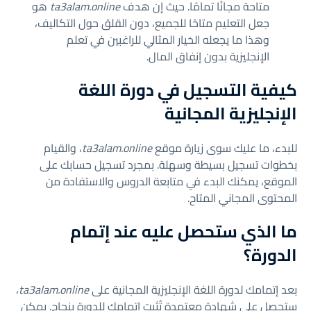
متاحة مجانًا تمامًا. حيث إن هدف
ta3alam.online
هو
جعل التعليم متاحًا للجميع، دون القلق حول التكاليف،
وهذا ما يجعله الخيار المثالي للراغبين في تعلم
الإنجليزية بدون إنفاق المال.
كيفية التسجيل في دورة اللغة
الإنجليزية المجانية
للبدء، ما عليك سوى زيارة موقع
ta3alam.online
، والقيام
بخطوات تسجيل بسيطة وسهلة. بمجرد تسجيل حسابك على
الموقع، يمكنك البدء في متابعة الدروس والاستفادة من
المحتوى المجاني المتاح.
ما الذي ستحصل عليه عند إتمام
الدورة؟
بعد إتمامك لدورة اللغة الإنجليزية المجانية على
ta3alam.online
،
ستحصل على شهادة معتمدة تُثبت إتمامك للدورة بنجاح. يمكن