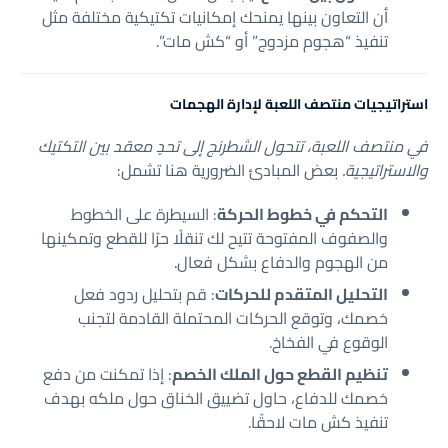
أن التعاون بينها يمنحك إمكانيات تكتيكية مختلفة مثل
تنفيذ “هجوم مزدوج” أو “كش مات”.
استراتيجيات منتصف اللعبة لإدارة الهجمات
في منتصف اللعبة، تتحول الشطرنج إلى تحدٍ معقد بين التكتيك
والاستراتيجية.
بعض المبادئ الضرورية هنا تشمل:
التحكم في خطوط الحركة
: السيطرة على الخطوط
والصفوف المفتوحة تتيح لك تنقلًا حرًا للقطع وتمكينها
من الهجوم والدفاع بشكل فعال.
التحليل المتقدم للحركات
: قم بتحليل ردود فعل
خصمك، وتوقع الحركات المحتملة القادمة لتجنب
الوقوع في الفخاخ.
تنظيم القطع حول الملك الخصم
: إذا تمكنت من دفع
خصمك للدفاع، حاول تضييق الخناق حول ملكه بهدف
تنفيذ كش مات لاحقًا.