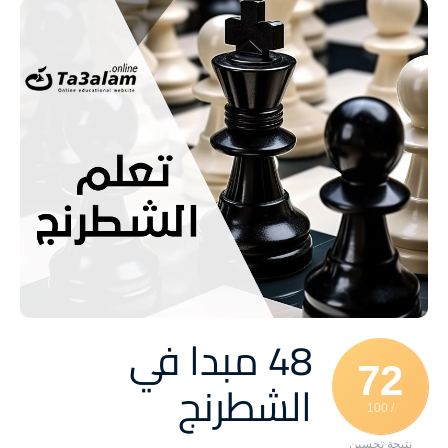
48 مبدا في
72
الشطرنج
/ 100
نتيجة تحسين