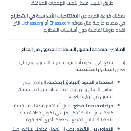
طريق التبييت مبكرًا لتجنب الهجمات المباغتة.
يمكنك قراءة المزيد عن
الافتتاحيات الأساسية في الشطرنج
في مصادر خارجية مثل موقع
Chess.com
أو
Lichess.org
التي
تقدم دروسًا تفاعلية حول أساسيات الشطرنج.
المبادئ المتقدمة لتحقيق الاستفادة القصوى من القطع
إدارة القطع هي خطوة أساسية لتحقيق التفوق، وفيما يلي
بعض
المبادئ المتقدمة
:
استخدام الجنود (البيادق) بحكمة
: البيادق تعتبر
أساس الدفاع والهجوم. المحافظة عليها قد تمنحك
التفوق في نهاية اللعبة.
مراعاة قيمة القطع
: حاول ألا تخسر قطعًا ذات قيمة
كبيرة بدون فائدة تذكر. ركز على تكوين خطة تمنحك
الأفضلية بتبادل القطع الصغيرة بأخرى أكثر قوة.
التعاون بين القطع
: يجب أن تعمل قطعك بتناغم، حيث