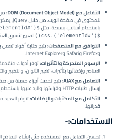
التفاعل مع DOM (Document Object Model):
للمحتوى في
باستخدام أساليب بسيطة، مثل
$('#elementId').hide()
لتغيير تنسيق العنا
$('#elementId').css()
التوافق مع المتصفحات:
وFirefox وSafari وInternet Explorer.
الرسوم المتحركة والتأثيرات:
توفر أدوات متقدمة ل
العناصر وإخفائها بتأثيرات، تغيير الألوان، والتكبير وال
التعامل مع AJAX:
يتيح تحديث أجزاء معينة من صف
إرسال طلبات HTTP وقراءتها والرد عليها باستخدام دوال مثل
التكامل مع المكتبات والإضافات:
قدراتها.
الاستخدامات:-
تحسين التفاعل مع المستخدم مثل إنشاء النماذج ال