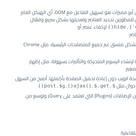
من أبرز مميزات هو تسهيل التفاعل مع DOM، أي الهيكل العام
 صفحة الويب. من خلال jQuery، يمكن للمطورين تحديد العناصر وتعديلها بشكل سريع وفعّال
لإخفاء عنصر أو
صر.
يتيح كتابة أكواد تعمل بشكل متسق عبر جميع المتصفحات الرئيسية، مثل Chrome
إنشاء الرسوم المتحركة والتأثيرات بسهولة، مثل إظهار
تصغير.
حة الويب دون إعادة تحميل الصفحة بأكملها. أصبح من السهل
,
, و
.
$.post()
$.get()
$.ajax()
تتوفر العديد من الإضافات (Plugins) التي تعتمد على jQuery وتوسع من
تفاعلية