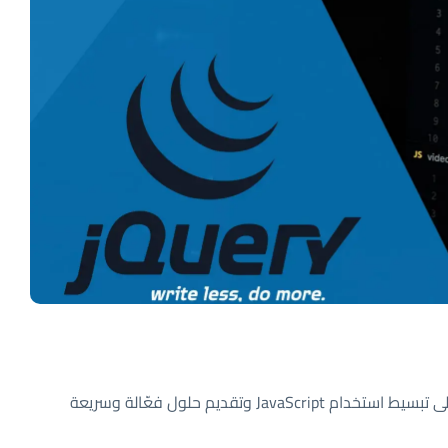
jQuery هي مكتبة JavaScript مفتوحة المصدر . تهدف إلى تبسيط استخدام JavaScript وتقديم حلول فعّالة وسريعة