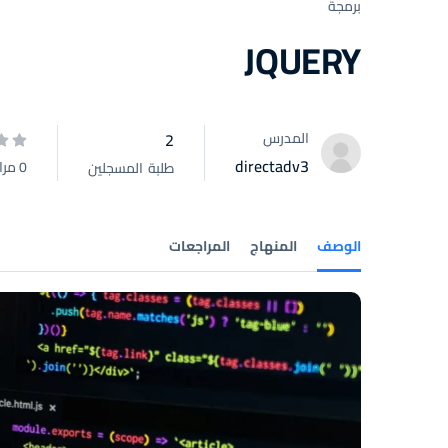
برمجة
JQUERY
المدرس
2
directadv3
0 مراجعة
طلبة
المسجلين
الوصف
المنهاج
المراجعات