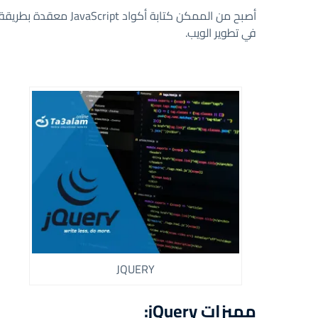
أصبح من الممكن كتابة أ
في تطوير الويب.
JQUERY
مميزات jQuery: