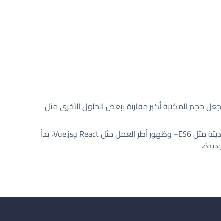
ل حجم المكتبة أكبر مقارنة ببعض الحلول الأخرى مثل
مع تقدم تقنيات JavaScript الحديثة مثل ES6+ وظهور أطر العمل مثل React وVue.js، بدأ
ديدة.