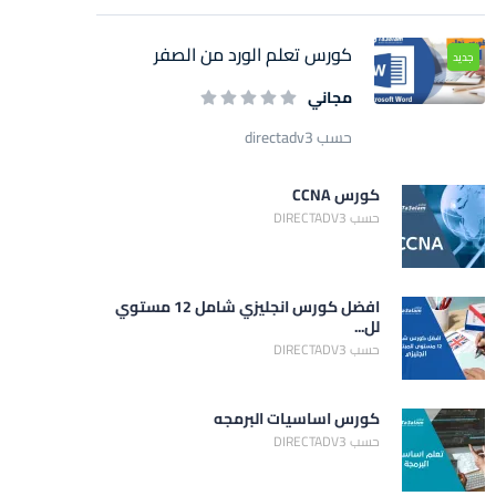
كورس تعلم الورد من الصفر
جديد
مجاني
حسب directadv3
كورس CCNA
حسب DIRECTADV3
افضل كورس انجليزي شامل 12 مستوي
لل...
حسب DIRECTADV3
كورس اساسيات البرمجه
حسب DIRECTADV3