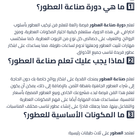
1️⃣ ما هي دورة صناعة العطور؟
تعتبر
دورة صناعة العطور
فرصة رائعة لتعلم فن تركيب العطور بأسلوب
احترافي. في هذه الدورة، ستتعلم كيفية اختيار المكونات العطرية، ومزج
الروائح، والتعرف على خصائص كل نوع من الزيوت العطرية. كما ستكتسب
مهارات تثبيت العطور وجعلها تدوم لساعات طويلة، مما يساعدك على ابتكار
عطور فريدة تناسب جميع الأذواق.
2️⃣ لماذا يجب عليك تعلم صناعة العطور؟
تعلم
صناعة العطور
يمنحك القدرة على ابتكار روائح خاصة بك دون الحاجة
إلى شراء العطور الجاهزة باهظة الثمن. بالإضافة إلى ذلك، يمكن أن يكون
تعلم هذا الفن فرصة لبدء مشروعك الخاص وبيع العطور المميزة بأسعار
تنافسية. ستساعدك هذه المهارة أيضًا على فهم المكونات العطرية
والتفاعل بينها، مما يجعلك قادرًا على إنشاء عطور تناسب مختلف المناسبات.
3️⃣ ما المكونات الأساسية للعطور؟
تعتمد
العطور
على ثلاث طبقات رئيسية: