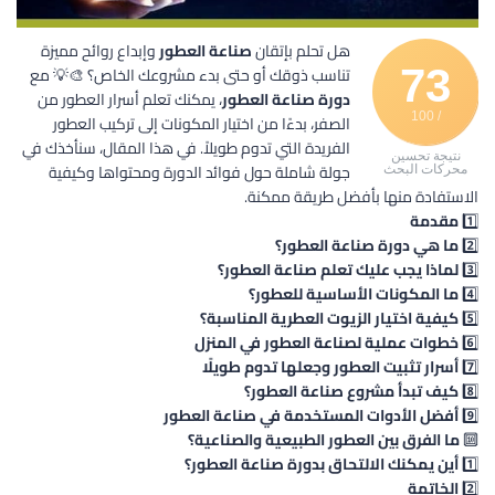
هل تحلم بإتقان
صناعة العطور
وإبداع روائح مميزة
73
تناسب ذوقك أو حتى بدء مشروعك الخاص؟ 🎨💡 مع
دورة صناعة العطور
، يمكنك تعلم أسرار العطور من
/ 100
الصفر، بدءًا من اختيار المكونات إلى تركيب العطور
الفريدة التي تدوم طويلاً. في هذا المقال، سنأخذك في
نتيجة تحسين
جولة شاملة حول فوائد الدورة ومحتواها وكيفية
محركات البحث
الاستفادة منها بأفضل طريقة ممكنة.
1️⃣
مقدمة
2️⃣
ما هي دورة صناعة العطور؟
3️⃣
لماذا يجب عليك تعلم صناعة العطور؟
4️⃣
ما المكونات الأساسية للعطور؟
5️⃣
كيفية اختيار الزيوت العطرية المناسبة؟
6️⃣
خطوات عملية لصناعة العطور في المنزل
7️⃣
أسرار تثبيت العطور وجعلها تدوم طويلًا
8️⃣
كيف تبدأ مشروع صناعة العطور؟
9️⃣
أفضل الأدوات المستخدمة في صناعة العطور
🔟
ما الفرق بين العطور الطبيعية والصناعية؟
1️⃣
أين يمكنك الالتحاق بدورة صناعة العطور؟
2️⃣
الخاتمة