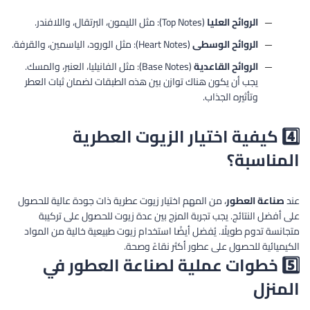
الروائح العليا
(Top Notes): مثل الليمون، البرتقال، واللافندر.
الروائح الوسطى
(Heart Notes): مثل الورود، الياسمين، والقرفة.
الروائح القاعدية
(Base Notes): مثل الفانيليا، العنبر، والمسك.
يجب أن يكون هناك توازن بين هذه الطبقات لضمان ثبات العطر
وتأثيره الجذاب.
4️⃣ كيفية اختيار الزيوت العطرية
المناسبة؟
عند
صناعة العطور
، من المهم اختيار زيوت عطرية ذات جودة عالية للحصول
على أفضل النتائج. يجب تجربة المزج بين عدة زيوت للحصول على تركيبة
متجانسة تدوم طويلًا. يُفضل أيضًا استخدام زيوت طبيعية خالية من المواد
الكيميائية للحصول على عطور أكثر نقاءً وصحة.
5️⃣ خطوات عملية لصناعة العطور في
المنزل