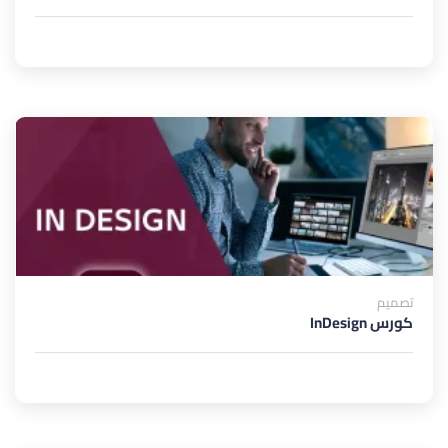
تصميم
كورس InDesign