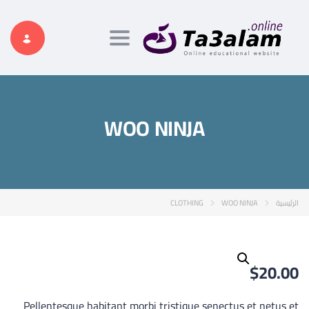
Toggle navigation
WOO NINJA
الرئيسية
WOO NINJA
CLOTHING
$
20.00
Pellentesque habitant morbi tristique senectus et netus et